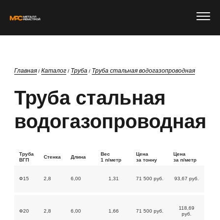
Главная
Каталог
Труба
Труба стальная водогазопроводная
/
/
/
Труба стальная
водогазопроводная
Труба
Вес
Цена
Цена
Стенка
Длина
ВГП
1 п/метр
за тонну
за п/метр
Ф15
2,8
6,00
1,31
71 500 руб.
93,67 руб.
118,69
Ф20
2,8
6,00
1,66
71 500 руб.
руб.