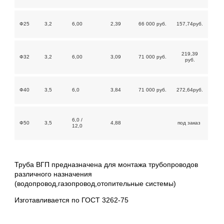
Ф25
3,2
6,00
2,39
66 000 руб.
157,74руб.
219,39
Ф32
3,2
6,00
3,09
71 000 руб.
руб.
Ф40
3,5
6,0
3,84
71 000 руб.
272,64руб.
6,0 /
Ф50
3,5
4,88
под заказ
12,0
Труба ВГП предназначена для монтажа трубопроводов
различного назначения
(водопровод,газопровод,отопительные системы)
Изготавливается по ГОСТ 3262-75